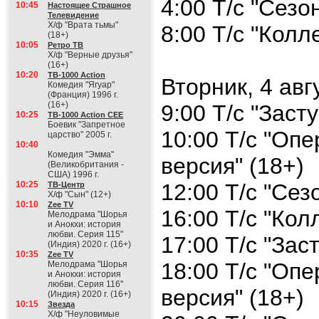
4:00 Т/с "Сезо
10:45
Настоящее Страшное
Телевидение
Х/ф "Врата тьмы"
8:00 Т/с "Колл
(18+)
10:05
Ретро ТВ
Х/ф "Верные друзья"
(16+)
10:20
ТВ-1000 Action
Вторник, 4 авг
Комедия "Ягуар"
(Франция) 1996 г.
(16+)
9:00 Т/с "Заст
10:25
ТВ-1000 Action CEE
Боевик "Запретное
10:00 Т/с "Оп
царство" 2005 г.
10:40
Комедия "Эмма"
версия" (18+)
(Великобритания -
США) 1996 г.
10:25
12:00 Т/с "Сез
ТВ-Центр
Х/ф "Сын" (12+)
10:10
Zee TV
16:00 Т/с "Кол
Мелодрама "Шорья
и Анокхи: история
любви. Серия 115"
17:00 Т/с "Зас
(Индия) 2020 г. (16+)
10:35
Zee TV
18:00 Т/с "Оп
Мелодрама "Шорья
и Анокхи: история
любви. Серия 116"
версия" (18+)
(Индия) 2020 г. (16+)
10:15
Звезда
Х/ф "Неуловимые