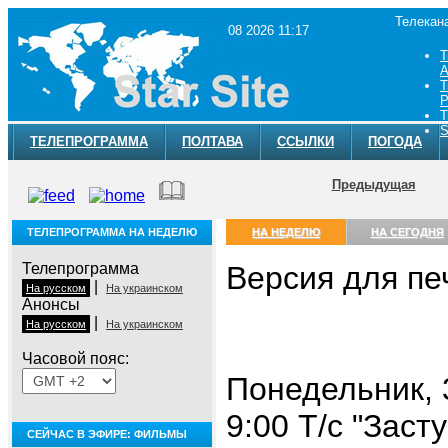
Телекан
08 2026 11:17
Т
A
Т
Р
Т
S
ТЕЛЕПРОГРАММА
ПОЛТАВА
ССЫЛКИ
ПОГОДА
Предыдущая
ТЕЛЕПРОГРАММА НА НЕДЕЛЮ
НА НЕДЕЛЮ
НА СЕГОДНЯ
Телепрограмма
Версия для пе
|
На русском
На украинском
Анонсы
|
На русском
На украинском
Часовой пояс:
Понедельник, 
9:00 Т/с "Заст
СЕЙЧАС В ЭФИРЕ: ФИЛЬМЫ