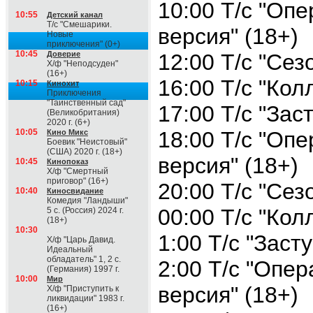
10:00 Т/с "Оп
10:55
Детский канал
Т/с "Смешарики.
версия" (18+)
Новые
приключения" (0+)
10:45
Доверие
12:00 Т/с "Сез
Х/ф "Неподсуден"
(16+)
16:00 Т/с "Кол
10:15
Кинохит
Приключения
"Таинственный сад"
17:00 Т/с "Зас
(Великобритания)
2020 г. (6+)
10:05
18:00 Т/с "Оп
Кино Микс
Боевик "Неистовый"
(США) 2020 г. (18+)
версия" (18+)
10:45
Кинопоказ
Х/ф "Смертный
приговор" (16+)
20:00 Т/с "Сез
10:40
Киносвидание
Комедия "Ландыши"
00:00 Т/с "Кол
5 с. (Россия) 2024 г.
(18+)
10:30
1:00 Т/с "Заст
Х/ф "Царь Давид.
Идеальный
обладатель" 1, 2 с.
2:00 Т/с "Опер
(Германия) 1997 г.
10:00
Мир
версия" (18+)
Х/ф "Приступить к
ликвидации" 1983 г.
(16+)