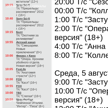
20:00 Т/с "Сез
мстители" (12+)
10:15
Sony Sci-fi
СЕЙЧАС В ЭФИРЕ: СЕРИАЛЫ
00:00 Т/с "Кол
Т/с "Пришельцы:
рассекречено" 2012
г. (16+)
1:00 Т/с "Заст
10:40
Sony Sci-fi
Т/с "Пришельцы:
рассекречено" 2012
2:00 Т/с "Опер
г. (16+)
10:15
Болт
версия" (18+)
Т/с "Охотники за
реликвиями"
10:55
Детский канал
4:00 Т/с "Анна
Т/с "Смешарики.
Новые
приключения" (0+)
8:00 Т/с "Колл
10:00
Феникс + Кино
Т/с "Опера. Хроники
убойного отдела.
Новая версия" (18+)
10:05
FoxLife
Среда, 5 авгус
Т/с "Анатомия
страсти" (12+)
10:00
9:00 Т/с "Заст
FOX
Т/с "Касл" (16+)
10:55
FOX
10:00 Т/с "Оп
Т/с "Касл" (16+)
10:00
ТВ3
Т/с "Слепая" (16+)
версия" (18+)
10:50
Матч Футбол
СЕЙЧАС В ЭФИРЕ: СПОРТ
Чемпионат Италии.
"Интер" - "Пиза" (6+)