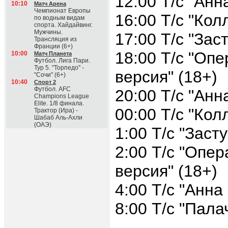
12:00 Т/с "Анн
10:10
Матч Арена
Чемпионат Европы
16:00 Т/с "Кол
по водным видам
спорта. Хайдайвинг.
Мужчины.
17:00 Т/с "Зас
Трансляция из
Франции (6+)
18:00 Т/с "Оп
10:00
Матч Планета
Футбол. Лига Пари.
Тур 5. "Торпедо" -
версия" (18+)
"Сочи" (6+)
10:40
Спорт 2
Футбол. AFC
20:00 Т/с "Анн
Champions League
Elite. 1/8 финала.
00:00 Т/с "Кол
Трактор (Ира) -
Шабаб Аль-Ахли
(ОАЭ)
1:00 Т/с "Заст
2:00 Т/с "Опер
версия" (18+)
4:00 Т/с "Анна
8:00 Т/с "Пала