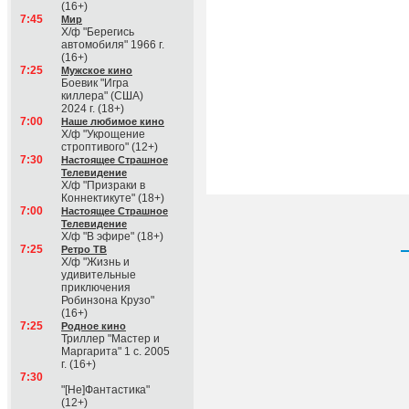
(16+)
7:45
Мир
Х/ф "Берегись
автомобиля" 1966 г.
(16+)
7:25
Мужское кино
Боевик "Игра
киллера" (США)
2024 г. (18+)
7:00
Наше любимое кино
Х/ф "Укрощение
строптивого" (12+)
7:30
Настоящее Страшное
Телевидение
Х/ф "Призраки в
Коннектикуте" (18+)
7:00
Настоящее Страшное
Телевидение
Х/ф "В эфире" (18+)
7:25
Ретро ТВ
Х/ф "Жизнь и
удивительные
приключения
Робинзона Крузо"
(16+)
7:25
Родное кино
Триллер "Мастер и
Маргарита" 1 с. 2005
г. (16+)
7:30
"[Не]Фантастика"
(12+)