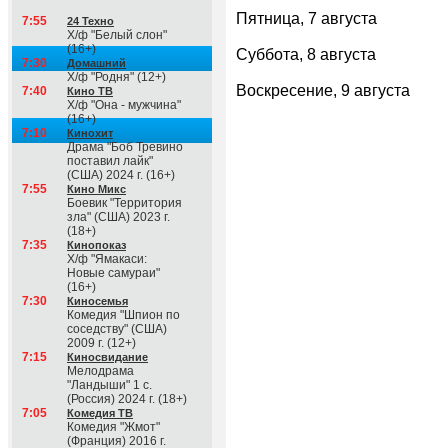
Пятница, 7 августа
7:55
24 Техно
Х/ф "Белый слон"
(16+)
Суббота, 8 августа
7:30
Домашний
Х/ф "Родня" (12+)
Воскресение, 9 августа
7:40
Кино ТВ
Х/ф "Она - мужчина"
(16+)
7:10
Кинохит
Драма "Боб Тревино
поставил лайк"
(США) 2024 г. (16+)
7:55
Кино Микс
Боевик "Территория
зла" (США) 2023 г.
(18+)
7:35
Кинопоказ
Х/ф "Ямакаси:
Новые самураи"
(16+)
7:30
Киносемья
Комедия "Шпион по
соседству" (США)
2009 г. (12+)
7:15
Киносвидание
Мелодрама
"Ландыши" 1 с.
(Россия) 2024 г. (18+)
7:05
Комедия ТВ
Комедия "Жмот"
(Франция) 2016 г.