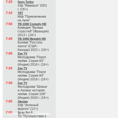
7:25
Sony Turbo
Х/ф "Ямакаси" 2001
г. (16+)
7:10
ТЕТ
М/ф "Приключения
на луне"
7:50
ТВ-1000 Comedy HD
Комедия "Вулкан
страстей" (Франция)
2013 г. (18+)
7:40
ТВ-1000 Megahit HD
Боевик "Поступь
хаоса" (США -
Канада) 2021 г. (16+)
7:00
Zee TV
Мелодрама "Порог
любви. Серия 83"
(Индия) 2016 г. (16+)
7:20
Zee TV
Мелодрама "Порог
любви. Серия 84"
(Индия) 2016 г. (16+)
7:50
Zee TV
Мелодрама "Шорья
и Анокхи: история
любви. Серия 109"
(Индия) 2020 г. (16+)
7:05
Звезда
Х/ф "Зеленый
фургон" (12+)
7:00
Sony Sci-fi
СЕЙЧАС В ЭФИРЕ: СЕРИАЛЫ
Т/с "Путешествие к