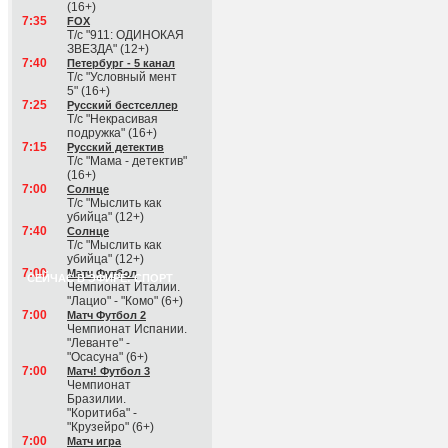
(16+)
7:35
FOX
Т/с "911: ОДИНОКАЯ
ЗВЕЗДА" (12+)
7:40
Петербург - 5 канал
Т/с "Условный мент
5" (16+)
7:25
Русский бестселлер
Т/с "Некрасивая
подружка" (16+)
7:15
Русский детектив
Т/с "Мама - детектив"
(16+)
7:00
Солнце
Т/с "Мыслить как
убийца" (12+)
7:40
Солнце
Т/с "Мыслить как
убийца" (12+)
7:00
Матч Футбол
СЕЙЧАС В ЭФИРЕ: СПОРТ
Чемпионат Италии.
"Лацио" - "Комо" (6+)
7:00
Матч Футбол 2
Чемпионат Испании.
"Леванте" -
"Осасуна" (6+)
7:00
Матч! Футбол 3
Чемпионат
Бразилии.
"Коритиба" -
"Крузейро" (6+)
7:00
Матч игра