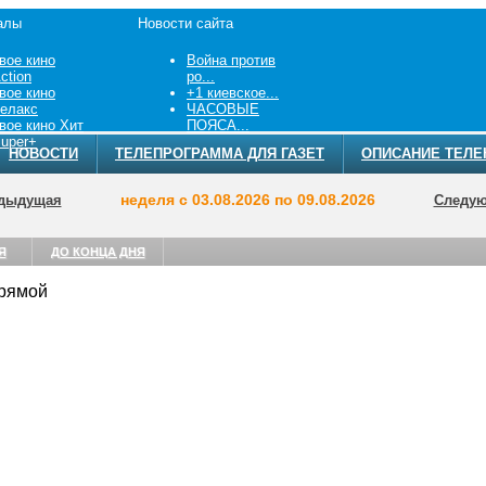
алы
Новости сайта
вое кино
Война против
ction
ро...
вое кино
+1 киевское...
елакс
ЧАСОВЫЕ
вое кино Хит
ПОЯСА...
uper+
НОВОСТИ
ТЕЛЕПРОГРАММА ДЛЯ ГАЗЕТ
ОПИСАНИЕ ТЕЛЕ
неделя с 03.08.2026 по 09.08.2026
дыдущая
Следу
Я
ДО КОНЦА ДНЯ
Прямой