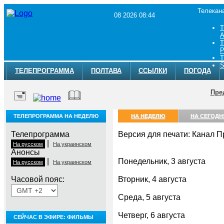
Телекан
08 2026 08:44
Т
A
Т
Р
Т
S
ТЕЛЕПРОГРАММА
ПОЛТАВА
ССЫЛКИ
ПОГОДА
Пре
ТЕЛЕПРОГРАММА НА НЕДЕЛЮ
НА НЕДЕЛЮ
НА СЕГОДН
Телепрограмма
Версия для печати: Канал 
|
На русском
На украинском
Анонсы
|
Понедельник, 3 августа
На русском
На украинском
Часовой пояс:
Вторник, 4 августа
Среда, 5 августа
Четверг, 6 августа
СЕЙЧАС В ЭФИРЕ: ФИЛЬМЫ