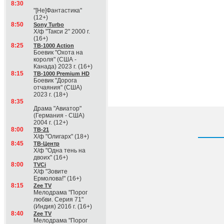
8:30
"[Не]Фантастика"
(12+)
8:50
Sony Turbo
Х/ф "Такси 2" 2000 г.
(16+)
8:25
ТВ-1000 Action
Боевик "Охота на
короля" (США -
Канада) 2023 г. (16+)
8:15
ТВ-1000 Premium HD
Боевик "Дорога
отчаяния" (США)
2023 г. (18+)
8:35
Драма "Авиатор"
(Германия - США)
2004 г. (12+)
8:00
ТВ-21
Х/ф "Олигарх" (18+)
8:45
ТВ-Центр
Х/ф "Одна тень на
двоих" (16+)
8:00
TVCi
Х/ф "Зовите
Ермолова!" (16+)
8:15
Zee TV
Мелодрама "Порог
любви. Серия 71"
(Индия) 2016 г. (16+)
8:40
Zee TV
Мелодрама "Порог