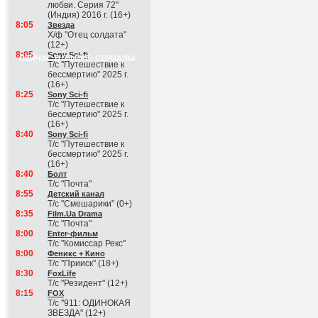
любви. Серия 72"
(Индия) 2016 г. (16+)
8:05
Звезда
Х/ф "Отец солдата"
(12+)
8:05
Sony Sci-fi
СЕЙЧАС В ЭФИРЕ: СЕРИАЛЫ
Т/с "Путешествие к
бессмертию" 2025 г.
(16+)
8:25
Sony Sci-fi
Т/с "Путешествие к
бессмертию" 2025 г.
(16+)
8:40
Sony Sci-fi
Т/с "Путешествие к
бессмертию" 2025 г.
(16+)
8:40
Болт
Т/с "Почта"
8:55
Детский канал
Т/с "Смешарики" (0+)
8:35
Film.Ua Drama
Т/с "Почта"
8:00
Enter-фильм
Т/с "Комиссар Рекс"
8:00
Феникс + Кино
Т/с "Прииск" (18+)
8:30
FoxLife
Т/с "Резидент" (12+)
8:15
FOX
Т/с "911: ОДИНОКАЯ
ЗВЕЗДА" (12+)