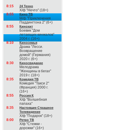
8:15
24 Техно
Х/ф "Нечто" (18+)
8:55
Кино ТВ
М/ф "Приключения
Паддингтона 2" (6+)
8:55
Кинохит
Боевик "Дом
летающих кинжалов"
2004 г. (16+)
8:10
Киносемья
Драма "Лесси.
Возвращение
домой" (Германия)
2020 г. (6+)
8:30
Киносвидание
Мелодрама
"Женщины в бегах"
2019 г. (18+)
8:35
Комедия ТВ
Комедия "Такси 2"
(Франция) 2000 г.
(16+)
8:55
Россия К
Х/ф "Волшебная
папаха"
8:35
Настоящее Страшное
Телевидение
Х/ф "Подарок" (18+)
8:00
Ретро ТВ
Х/ф "Стежки -
дорожки" (16+)