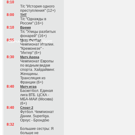
8:10
Т/с "История одного
преступления" (12+)
8:00
ТНТ
Т/с "Однажды в
России" (16+)
8:10
Время
Т/с "Улицы разбитых
фонарей" (16+)
8:55
Матч Футбол
СЕЙЧАС В ЭФИРЕ: СПОРТ
Чемпионат Италии.
"Кремонезе" -
"Интер" (6+)
8:30
Матч Арена
Чемпионат Европы
по водным видам
спорта. Хайдайвинг.
Женщины.
Трансляция из
Франции (6+)
8:40
Матч игра
Баскетбол. Единая
лига ВТБ. ЦСКА -
МБА-МАИ (Москва)
(6+)
8:40
Спорт 2
Футбол. Чемпионат
Дании. Superliga.
Орхус - Брондбю
8:32
Большие сестры: Я
больше не