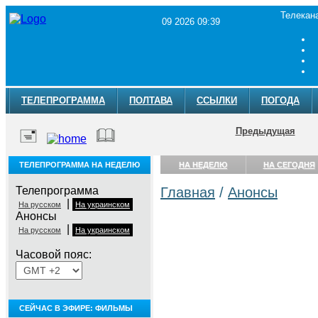
Телекан
09 2026 09:39
ТЕЛЕПРОГРАММА
ПОЛТАВА
ССЫЛКИ
ПОГОДА
Предыдущая
ТЕЛЕПРОГРАММА НА НЕДЕЛЮ
НА НЕДЕЛЮ
НА СЕГОДНЯ
Телепрограмма
Главная
/
Анонсы
|
На русском
На украинском
Анонсы
|
На русском
На украинском
Часовой пояс:
СЕЙЧАС В ЭФИРЕ: ФИЛЬМЫ