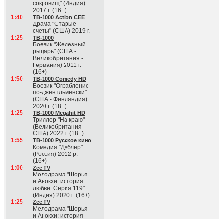
сокровищ" (Индия)
2017 г. (16+)
1:40
ТВ-1000 Action CEE
Драма "Старые
счеты" (США) 2019 г.
1:25
ТВ-1000
Боевик "Железный
рыцарь" (США -
Великобритания -
Германия) 2011 г.
(16+)
1:50
ТВ-1000 Comedy HD
Боевик "Ограбление
по-джентльменски"
(США - Финляндия)
2020 г. (18+)
1:25
ТВ-1000 Megahit HD
Триллер "На краю"
(Великобритания -
США) 2022 г. (18+)
1:55
ТВ-1000 Русское кино
Комедия "Дублёр"
(Россия) 2012 р.
(16+)
1:00
Zee TV
Мелодрама "Шорья
и Анокхи: история
любви. Серия 119"
(Индия) 2020 г. (16+)
1:25
Zee TV
Мелодрама "Шорья
и Анокхи: история