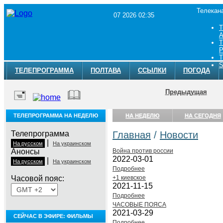
Телекан
07 2026 02:35
Т
A
Т
Р
Т
S
ТЕЛЕПРОГРАММА
ПОЛТАВА
ССЫЛКИ
ПОГОДА
Предыдущая
ТЕЛЕПРОГРАММА НА НЕДЕЛЮ
НА НЕДЕЛЮ
НА СЕГОДНЯ
Телепрограмма
Главная
/
Новости
|
На русском
На украинском
Анонсы
Война против россии
2022-03-01
|
На русском
На украинском
Подробнее
Часовой пояс:
+1 киевское
2021-11-15
Подробнее
ЧАСОВЫЕ ПОЯСА
2021-03-29
СЕЙЧАС В ЭФИРЕ: ФИЛЬМЫ
Подробнее