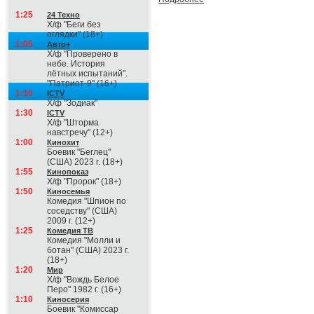
1:25
24 Техно
Х/ф "Беги без
оглядки" (18+)
1:05
Авто+
Х/ф "Проверено в
небе. История
лётных испытаний".
"Патриот-9" (16+)
1:10
ICTV
Х/ф "Зодиак"
1:30
ICTV
Х/ф "Шторма
навстречу" (12+)
1:00
Кинохит
Боевик "Беглец"
(США) 2023 г. (18+)
1:55
Кинопоказ
Х/ф "Пророк" (18+)
1:50
Киносемья
Комедия "Шпион по
соседству" (США)
2009 г. (12+)
1:25
Комедия ТВ
Комедия "Молли и
ботан" (США) 2023 г.
(18+)
1:20
Мир
Х/ф "Вождь Белое
Перо" 1982 г. (16+)
1:10
Киносерия
Боевик "Комиссар