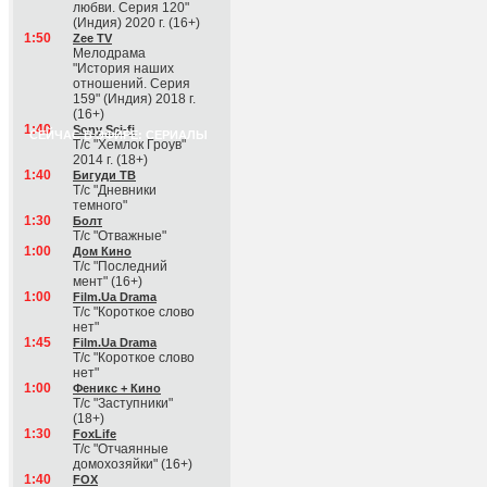
любви. Серия 120"
(Индия) 2020 г. (16+)
1:50
Zee TV
Мелодрама
"История наших
отношений. Серия
159" (Индия) 2018 г.
(16+)
1:40
Sony Sci-fi
СЕЙЧАС В ЭФИРЕ: СЕРИАЛЫ
Т/с "Хемлок Гроув"
2014 г. (18+)
1:40
Бигуди ТВ
Т/с "Дневники
темного"
1:30
Болт
Т/с "Отважные"
1:00
Дом Кино
Т/с "Последний
мент" (16+)
1:00
Film.Ua Drama
Т/с "Короткое слово
нет"
1:45
Film.Ua Drama
Т/с "Короткое слово
нет"
1:00
Феникс + Кино
Т/с "Заступники"
(18+)
1:30
FoxLife
Т/с "Отчаянные
домохозяйки" (16+)
1:40
FOX