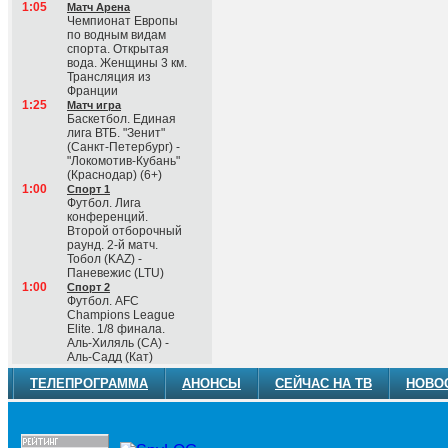
1:05
Матч Арена
Чемпионат Европы
по водным видам
спорта. Открытая
вода. Женщины 3 км.
Трансляция из
Франции
1:25
Матч игра
Баскетбол. Единая
лига ВТБ. "Зенит"
(Санкт-Петербург) -
"Локомотив-Кубань"
(Краснодар) (6+)
1:00
Спорт 1
Футбол. Лига
конференций.
Второй отборочный
раунд. 2-й матч.
Тобол (KAZ) -
Паневежис (LTU)
1:00
Спорт 2
Футбол. AFC
Champions League
Elite. 1/8 финала.
Аль-Хиляль (СА) -
Аль-Садд (Кат)
ТЕЛЕПРОГРАММА
АНОНСЫ
СЕЙЧАС НА ТВ
НОВО