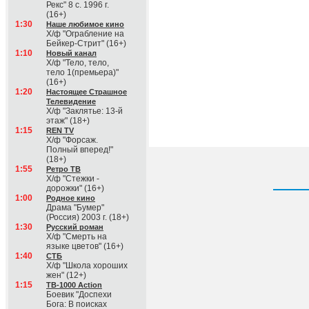
Рекс" 8 с. 1996 г.
(16+)
1:30
Наше любимое кино
Х/ф "Ограбление на
Бейкер-Стрит" (16+)
1:10
Новый канал
Х/ф "Тело, тело,
тело 1(премьера)"
(16+)
1:20
Настоящее Страшное
Телевидение
Х/ф "Заклятье: 13-й
этаж" (18+)
1:15
REN TV
Х/ф "Форсаж.
Полный вперед!"
(18+)
1:55
Ретро ТВ
Х/ф "Стежки -
дорожки" (16+)
1:00
Родное кино
Драма "Бумер"
(Россия) 2003 г. (18+)
1:30
Русский роман
Х/ф "Смерть на
языке цветов" (16+)
1:40
СТБ
Х/ф "Школа хороших
жен" (12+)
1:15
ТВ-1000 Action
Боевик "Доспехи
Бога: В поисках