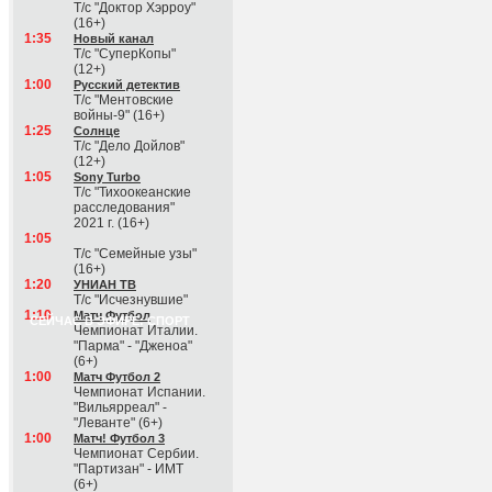
Т/с "Доктор Хэрроу"
(16+)
1:35
Новый канал
Т/с "СуперКопы"
(12+)
1:00
Русский детектив
Т/с "Ментовские
войны-9" (16+)
1:25
Солнце
Т/с "Дело Дойлов"
(12+)
1:05
Sony Turbo
Т/с "Тихоокеанские
расследования"
2021 г. (16+)
1:05
Т/с "Семейные узы"
(16+)
1:20
УНИАН ТВ
Т/с "Исчезнувшие"
1:10
Матч Футбол
СЕЙЧАС В ЭФИРЕ: СПОРТ
Чемпионат Италии.
"Парма" - "Дженоа"
(6+)
1:00
Матч Футбол 2
Чемпионат Испании.
"Вильярреал" -
"Леванте" (6+)
1:00
Матч! Футбол 3
Чемпионат Сербии.
"Партизан" - ИМТ
(6+)