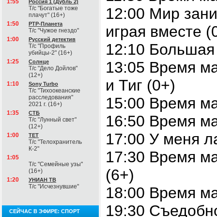
1:55
Россия 1 (Дубль 2)
Т/с "Богатые тоже
12:00 Мир зани
плачут" (16+)
1:50
РТР-Планета
играя вместе (
Т/с "Чужое гнездо"
1:00
Русский детектив
12:10 Большая
Т/с "Профиль
убийцы-2" (16+)
1:25
Солнце
13:05 Время 
Т/с "Дело Дойлов"
(12+)
и Тиг (0+)
1:10
Sony Turbo
Т/с "Тихоокеанские
расследования"
15:00 Время м
2021 г. (16+)
1:35
СТБ
16:50 Время м
Т/с "Лунный свет"
(12+)
17:00 У меня л
1:00
ТЕТ
Т/с "Телохранитель
К-2"
17:30 Время м
1:05
Т/с "Семейные узы"
(6+)
(16+)
1:20
УНИАН ТВ
Т/с "Исчезнувшие"
18:00 Время м
19:30 Съедобн
СЕЙЧАС В ЭФИРЕ: СПОРТ