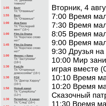
Т/с "Дневники
темного"
Вторник, 4 авг
1:05
Болт
Т/с "Отважные"
7:00 Время ма
1:55
Болт
Т/с "Отважные"
7:30 Время ма
1:00
Дом Кино
Т/с "Последний
мент" (16+)
8:05 Время ма
1:00
Film.Ua Drama
Т/с "Короткое слово
9:00 Время мал
нет"
1:45
Film.Ua Drama
Т/с "Короткое слово
9:30 Друзья на
нет"
1:00
Феникс + Кино
10:00 Мир зани
Т/с "Заступники"
(18+)
играя вместе (
1:30
FoxLife
Т/с "Отчаянные
домохозяйки" (16+)
10:10 Время ма
1:30
FOX
Т/с "Доктор Хэрроу"
10:20 Время 
(16+)
1:50
Новый канал
Т/с "СуперКопы"
Сказочный патр
(12+)
1:30
Петербург - 5 канал
11:30 Время м
Т/с "След" (16+)