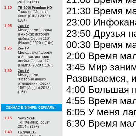
2010 г. (16+)
1:10
21:30 Время м
ТВ-1000 Premium HD
Триллер "Игра ва-
банк" (США) 2022 г.
23:00 Инфокан
(18+)
1:05
Zee TV
Мелодрама "Шорья
23:50 Друзья н
и Анокхи: история
любви. Серия 116"
00:30 Время м
(Индия) 2020 г. (16+)
1:25
Zee TV
Мелодрама "Шорья
2:00 Время ма
и Анокхи: история
любви. Серия 117"
3:45 Мир заним
(Индия) 2020 г. (16+)
1:50
Zee TV
Мелодрама
Развиваемся, и
"История наших
отношений. Серия
4:00 Большая п
156" (Индия) 2018 г.
(16+)
4:55 Время ма
СЕЙЧАС В ЭФИРЕ: СЕРИАЛЫ
6:05 У меня ла
1:15
Sony Sci-fi
6:30 Время ма
Т/с "Хемлок Гроув"
2014 г. (18+)
1:40
Бигуди ТВ