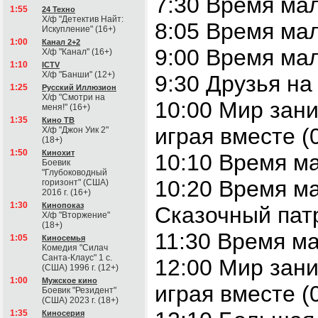
7:30 Время ма
1:55
24 Техно
Х/ф "Детектив Найт:
8:05 Время ма
Искупление" (16+)
1:00
Канал 2+2
9:00 Время мал
Х/ф "Канал" (16+)
1:10
ICTV
Х/ф "Банши" (12+)
9:30 Друзья на
1:25
Русский Иллюзион
Х/ф "Смотри на
10:00 Мир зани
меня!" (16+)
1:35
Кино ТВ
играя вместе (
Х/ф "Джон Уик 2"
(18+)
1:50
Кинохит
10:10 Время ма
Боевик
"Глубоководный
10:20 Время 
горизонт" (США)
2016 г. (16+)
1:30
Кинопоказ
Сказочный патр
Х/ф "Вторжение"
(18+)
11:30 Время м
1:05
Киносемья
Комедия "Силач
Санта-Клаус" 1 с.
12:00 Мир зани
(США) 1996 г. (12+)
1:00
Мужское кино
играя вместе (
Боевик "Резидент"
(США) 2023 г. (18+)
1:35
Киносерия