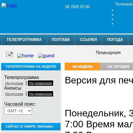
Телекана
06 2026 02:40
ТЕЛЕПРОГРАММА
ПОЛТАВА
ССЫЛКИ
ПОГОДА
Предыдущая
ТЕЛЕПРОГРАММА НА НЕДЕЛЮ
НА НЕДЕЛЮ
НА СЕГОДНЯ
Телепрограмма
Версия для пе
|
На русском
На украинском
Анонсы
|
На русском
На украинском
Часовой пояс:
Понедельник, 3
7:00 Время ма
СЕЙЧАС В ЭФИРЕ: ФИЛЬМЫ