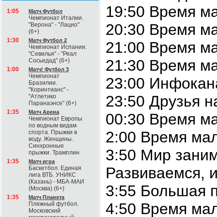
19:50 Время м
1:05
Матч Футбол
Чемпионат Италии.
20:30 Время м
"Верона" - "Лацио"
(6+)
1:30
Матч Футбол 2
21:00 Время м
Чемпионат Испании.
"Севилья" - "Реал
21:30 Время м
Сосьедад" (6+)
1:00
Матч! Футбол 3
Чемпионат
23:00 Инфокан
Бразилии.
"Коринтианс" -
23:50 Друзья н
"Атлетико
Паранаэнсе" (6+)
1:35
Матч Арена
00:30 Время м
Чемпионат Европы
по водным видам
2:00 Время ма
спорта. Прыжки в
воду. Женщины.
Синхронные
3:50 Мир заним
прыжки. Трамплин
1:35
Матч игра
Развиваемся, и
Баскетбол. Единая
лига ВТБ. УНИКС
(Казань) - МБА-МАИ
3:55 Большая п
(Москва) (6+)
1:35
Матч Планета
4:50 Время ма
Пляжный футбол.
Московский