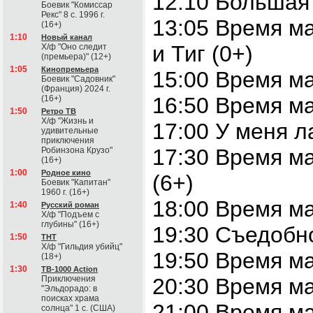
12:10 Большая
Боевик "Комиссар
Рекс" 8 с. 1996 г.
13:05 Время 
(16+)
1:10
Новый канал
и Тиг (0+)
Х/ф "Оно следит
(премьера)" (12+)
1:05
Кинопремьера
15:00 Время м
Боевик "Садовник"
(Франция) 2024 г.
16:50 Время м
(16+)
1:50
Ретро ТВ
Х/ф "Жизнь и
17:00 У меня л
удивительные
приключения
17:30 Время м
Робинзона Крузо"
(16+)
1:00
Родное кино
(6+)
Боевик "Капитан"
1960 г. (16+)
18:00 Время м
1:40
Русский роман
Х/ф "Подъем с
глубины" (16+)
19:30 Съедобн
1:50
ТНТ
Х/ф "Гильдия убийц"
19:50 Время м
(18+)
1:30
ТВ-1000 Action
Приключения
20:30 Время м
"Эльдорадо: в
поисках храма
21:00 Время м
солнца" 1 с. (США)