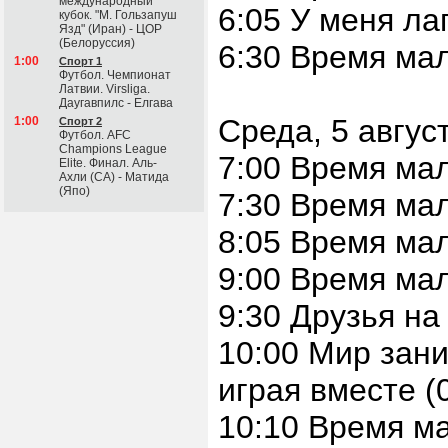
международный
6:05 У меня ла
кубок. "М. Гользапуш
Язд" (Иран) - ЦОР
(Белоруссия)
6:30 Время ма
1:00
Спорт 1
Футбол. Чемпионат
Латвии. Virsliga.
Даугавпилс - Елгава
Среда, 5 авгус
1:00
Спорт 2
Футбол. AFC
Champions League
7:00 Время ма
Elite. Финал. Аль-
Ахли (СА) - Матида
(Япо)
7:30 Время ма
8:05 Время ма
9:00 Время мал
9:30 Друзья на
10:00 Мир зани
играя вместе (
10:10 Время ма