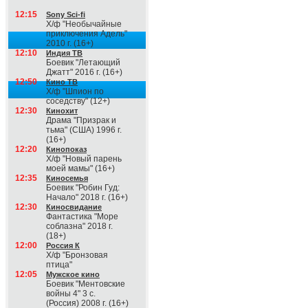
12:15
Sony Sci-fi
Х/ф "Необычайные
приключения Адель"
2010 г. (16+)
12:10
Индия ТВ
Боевик "Летающий
Джатт" 2016 г. (16+)
12:50
Кино ТВ
Х/ф "Шпион по
соседству" (12+)
12:30
Кинохит
Драма "Призрак и
тьма" (США) 1996 г.
(16+)
12:20
Кинопоказ
Х/ф "Новый парень
моей мамы" (16+)
12:35
Киносемья
Боевик "Робин Гуд:
Начало" 2018 г. (16+)
12:30
Киносвидание
Фантастика "Море
соблазна" 2018 г.
(18+)
12:00
Россия К
Х/ф "Бронзовая
птица"
12:05
Мужское кино
Боевик "Ментовские
войны 4" 3 с.
(Россия) 2008 г. (16+)