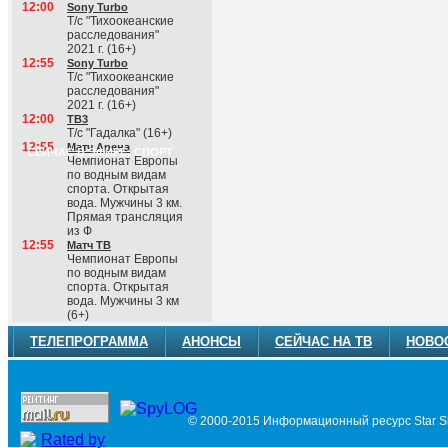
12:00
Sony Turbo
Т/с "Тихоокеанские
расследования"
2021 г. (16+)
12:55
Sony Turbo
Т/с "Тихоокеанские
расследования"
2021 г. (16+)
12:00
ТВ3
Т/с "Гадалка" (16+)
12:55
Матч Арена
СЕЙЧАС В ЭФИРЕ: СПОРТ
Чемпионат Европы
по водным видам
спорта. Открытая
вода. Мужчины 3 км.
Прямая трансляция
из Ф
12:55
Матч ТВ
Чемпионат Европы
по водным видам
спорта. Открытая
вода. Мужчины 3 км
(6+)
ТЕЛЕПРОГРАММА
АНОНСЫ
СЕЙЧАС НА ТВ
НОВО
© 2000-2015 Информационный ресурс Star Si