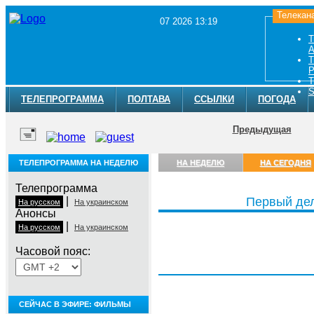
Телекан
07 2026 13:19
Т
A
Т
Р
Т
S
ТЕЛЕПРОГРАММА
ПОЛТАВА
ССЫЛКИ
ПОГОДА
Предыдущая
ТЕЛЕПРОГРАММА НА НЕДЕЛЮ
НА НЕДЕЛЮ
НА СЕГОДНЯ
Телепрограмма
|
Первый де
На русском
На украинском
Анонсы
|
На русском
На украинском
Часовой пояс:
Пятница, 7 августа
СЕЙЧАС В ЭФИРЕ: ФИЛЬМЫ