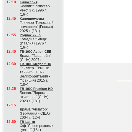
12:10
Киносерия
Боевик "Комиссар
Рекс" 3 с. 1996 г.
(16+)
12:45
Кинопремьера
Триллер "Голосовой
помощник" (Россия)
2025 г. (18+)
12:55
Родное кино
Комедия "Блеф"
(Италия) 1976 г.
(16+)
12:40
ТВ-1000 Action CEE
Драма "Паранойя"
(США) 2007 г.
12:30
ТВ-1000 Megahit HD
Триллер "Тёмные
тайны" (США -
Великобритания -
Франция) 2015 г.
(18+)
12:25
ТВ-1000 Premium HD
Боевик "Дорога
отчаяния" (США)
2023 г. (18+)
12:15
Драма "Авиатор"
(Германия - США)
2004 г. (12+)
12:50
ТВ-Центр
Х/ф "Сорок розовых
кустов" (16+)