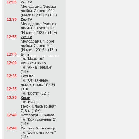
12:05
Zee TV
Мелодрама "Уловка
любви. Серия 101"
(Индия) 2023 г. (16+)
12:30
Zee TV
Мелодрама "Уловка
любви. Серия 102"
(Индия) 2023 г. (16+)
12:55
Zee TV
Мелодрама "Порог
любви. Серия 76"
(Индия) 2016 г. (16+)
12:05
Болт
СЕЙЧАС В ЭФИРЕ: СЕРИАЛЫ
Т/с "Маэстро"
12:00
Феникс + Кино
Т/с "Анна Герман"
(16+)
12:35
FoxLife
Т/с "Отчаянные
домохозяйки" (16+)
12:35
FOX
Т/с "Кости" (12+)
12:30
Крым
Т/с "Вчера
закончилась война"
7, 8 с. (16+)
12:40
Петербург - 5 канал
Т/с "Контуженный 2"
(16+)
12:40
Русский бестселлер
Т/с "Дом с лилиями"
(18+)