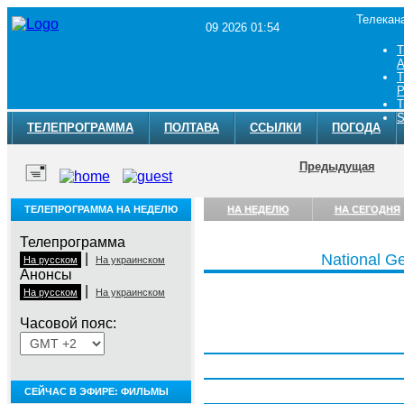
Телекан
09 2026 01:54
Т
A
Т
Р
Т
S
ТЕЛЕПРОГРАММА
ПОЛТАВА
ССЫЛКИ
ПОГОДА
Предыдущая
ТЕЛЕПРОГРАММА НА НЕДЕЛЮ
НА НЕДЕЛЮ
НА СЕГОДНЯ
Телепрограмма
|
National G
На русском
На украинском
Анонсы
|
На русском
На украинском
Часовой пояс:
Понедельник, 3 августа
Вторник, 4 августа
Среда, 5 августа
СЕЙЧАС В ЭФИРЕ: ФИЛЬМЫ