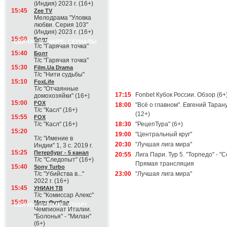
(Индия) 2023 г. (16+)
15:45
Zee TV
Мелодрама "Уловка
любви. Серия 103"
(Индия) 2023 г. (16+)
15:00
Болт
СЕЙЧАС В ЭФИРЕ: СЕРИАЛЫ
Т/с "Гарячая точка"
15:40
Болт
Т/с "Гарячая точка"
15:30
Film.Ua Drama
Т/с "Нити судьбы"
15:10
FoxLife
Т/с "Отчаянные
17:15
Fonbet Кубок России. Обзор (6+
домохозяйки" (16+)
15:00
FOX
18:00
"Всё о главном". Евгений Таран
Т/с "Касл" (16+)
(12+)
15:55
FOX
Т/с "Касл" (16+)
18:30
"РецепТура" (6+)
15:20
19:00
"Центральный круг"
Т/с "Имение в
20:30
"Лучшая лига мира"
Индии" 1, 3 с. 2019 г.
15:25
Петербург - 5 канал
20:55
Лига Пари. Тур 5. "Торпедо" - "С
Т/с "Следопыт" (16+)
Прямая трансляция
15:40
Sony Turbo
Т/с "Убийства в..."
23:00
"Лучшая лига мира"
2022 г. (16+)
15:45
УНИАН ТВ
Т/с "Комиссар Алекс"
15:00
Матч Футбол
СЕЙЧАС В ЭФИРЕ: СПОРТ
Чемпионат Италии.
"Болонья" - "Милан"
(6+)