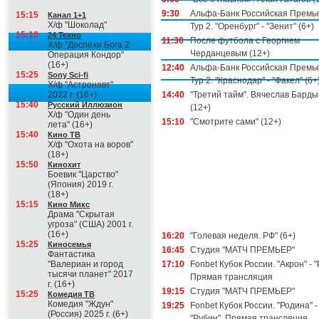
9:30
Альфа-Банк Российская Премье
15:15
Канал 1+1
Х/ф "Шоколад"
Тур 2. "Оренбург" - "Зенит" (6+)
15:10
24 Техно
11:30
После футбола с Георгием
Х/ф "Доспехи Бога 2:
Черданцевым (12+)
Операция Кондор"
(16+)
12:40
Альфа-Банк Российская Премье
15:25
Sony Sci-fi
Тур 2. "Краснодар" - "Факел" (6+
Х/ф "Астронавт"
2022 г. (16+)
14:40
"Третий тайм". Вячеслав Бард
15:40
Русский Иллюзион
(12+)
Х/ф "Один день
15:10
"Смотрите сами" (12+)
лета" (16+)
15:40
Кино ТВ
Х/ф "Охота на воров"
(18+)
15:50
Кинохит
Боевик "Царство"
(Япония) 2019 г.
(18+)
15:15
Кино Микс
Драма "Скрытая
угроза" (США) 2001 г.
(16+)
16:20
"Голевая неделя. РФ" (6+)
15:25
Киносемья
16:45
Студия "МАТЧ ПРЕМЬЕР"
Фантастика
"Валериан и город
17:10
Fonbet Кубок России. "Акрон" - "
тысячи планет" 2017
Прямая трансляция
г. (16+)
19:15
Студия "МАТЧ ПРЕМЬЕР"
15:25
Комедия ТВ
Комедия "Ждун"
19:25
Fonbet Кубок России. "Родина" -
(Россия) 2025 г. (6+)
"Рубин". Прямая трансляция