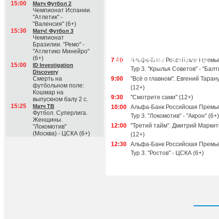
15:00
Матч Футбол 2
Чемпионат Испании.
"Атлетик" -
"Валенсия" (6+)
15:30
Матч! Футбол 3
Чемпионат
Бразилии. "Ремо" -
"Атлетико Минейро"
(6+)
Воскресение, 9 августа
7:00
Альфа-Банк Российская Премье
15:00
ID Investigation
Тур 3. "Крылья Советов" - "Балт
Discovery
Смерть на
9:00
"Всё о главном". Евгений Таран
футбольном поле:
(12+)
Кошмар на
9:30
"Смотрите сами" (12+)
выпускном балу 2 с.
15:25
Матч ТВ
10:00
Альфа-Банк Российская Премье
Футбол. Суперлига.
Тур 3. "Локомотив" - "Акрон" (6+)
Женщины.
12:00
"Третий тайм". Дмитрий Марки
"Локомотив"
(Москва) - ЦСКА (6+)
(12+)
12:30
Альфа-Банк Российская Премье
Тур 3. "Ростов" - ЦСКА (6+)