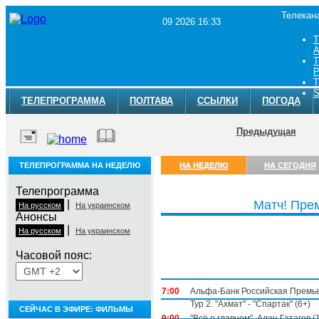
Телекан
09 2026 16:33
Т
A
Т
Р
Т
S
ТЕЛЕПРОГРАММА
ПОЛТАВА
ССЫЛКИ
ПОГОДА
Предыдущая
ТЕЛЕПРОГРАММА НА НЕДЕЛЮ
НА НЕДЕЛЮ
НА СЕГОДНЯ
Телепрограмма
|
Матч! Пре
На русском
На украинском
Анонсы
|
На русском
На украинском
Часовой пояс:
Понедельник, 3 августа
7:00
Альфа-Банк Российская Премье
Тур 2. "Ахмат" - "Спартак" (6+)
СЕЙЧАС В ЭФИРЕ: ФИЛЬМЫ
9:00
"Всё о главном". Алан Гатагов (