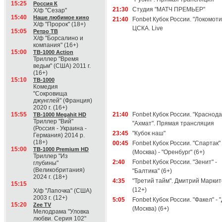
15:25
Россия К
21:30
Студия "МАТЧ ПРЕМЬЕР"
Х/ф "Сезар"
15:40
Наше любимое кино
21:40
Fonbet Кубок России. "Локомотив
Х/ф "Пророк" (18+)
ЦСКА. Live
15:05
Ретро ТВ
Х/ф "Борсалино и
компания" (16+)
15:00
ТВ-1000 Action
Триллер "Время
ведьм" (США) 2011 г.
(16+)
15:10
ТВ-1000
Комедия
"Сокровища
джунглей" (Франция)
2020 г. (16+)
15:55
21:40
Fonbet Кубок России. "Краснода
ТВ-1000 Megahit HD
Триллер "Вий"
"Ахмат". Прямая трансляция
(Россия - Украина -
23:45
"Кубок наш"
Германия) 2014 р.
(18+)
00:45
Fonbet Кубок России. "Спартак"
15:00
ТВ-1000 Premium HD
(Москва) - "Оренбург" (6+)
Триллер "Из
2:40
Fonbet Кубок России. "Зенит" -
глубины"
(Великобритания)
"Балтика" (6+)
2024 г. (18+)
4:35
"Третий тайм". Дмитрий Марки
15:15
(12+)
Х/ф "Лапочка" (США)
2003 г. (12+)
5:05
Fonbet Кубок России. "Факел" - 
15:20
Zee TV
(Москва) (6+)
Мелодрама "Уловка
любви. Серия 102"