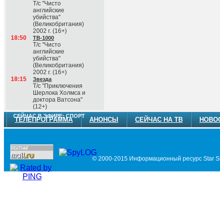
Т/с "Чисто
английские
убийства"
(Великобритания)
2002 г. (16+)
18:50
ТВ-1000
Т/с "Чисто
английские
убийства"
(Великобритания)
2002 г. (16+)
18:15
Звезда
Т/с "Приключения
Шерлока Холмса и
доктора Ватсона"
(12+)
СЕЙЧАС В ЭФИРЕ: СПОРТ
ТЕЛЕПРОГРАММА
АНОНСЫ
СЕЙЧАС НА ТВ
НОВО
© 2000-2015 Информационный ресурс Star Si