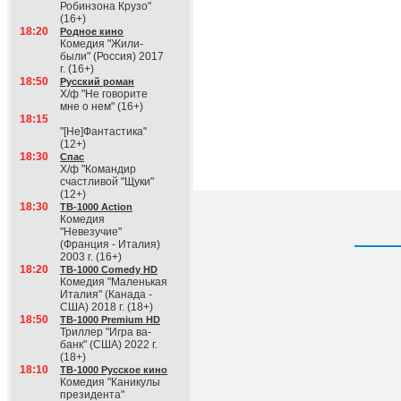
Робинзона Крузо"
(16+)
18:20
Родное кино
Комедия "Жили-
были" (Россия) 2017
г. (16+)
18:50
Русский роман
Х/ф "Не говорите
мне о нем" (16+)
18:15
"[Не]Фантастика"
(12+)
18:30
Спас
Х/ф "Командир
счастливой "Щуки"
(12+)
18:30
ТВ-1000 Action
Комедия
"Невезучие"
(Франция - Италия)
2003 г. (16+)
18:20
ТВ-1000 Comedy HD
Комедия "Маленькая
Италия" (Канада -
США) 2018 г. (18+)
18:50
ТВ-1000 Premium HD
Триллер "Игра ва-
банк" (США) 2022 г.
(18+)
18:10
ТВ-1000 Русское кино
Комедия "Каникулы
президента"