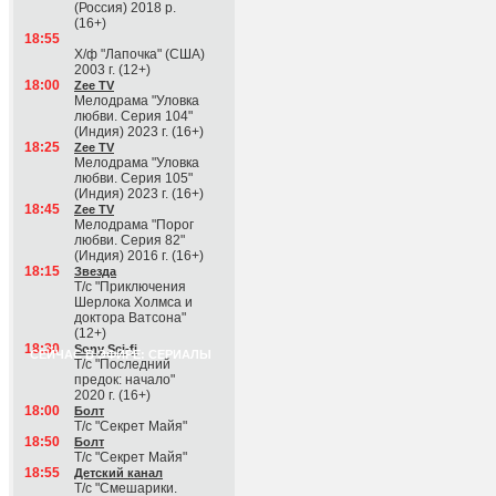
(Россия) 2018 р.
(16+)
18:55
Х/ф "Лапочка" (США)
2003 г. (12+)
18:00
Zee TV
Мелодрама "Уловка
любви. Серия 104"
(Индия) 2023 г. (16+)
18:25
Zee TV
Мелодрама "Уловка
любви. Серия 105"
(Индия) 2023 г. (16+)
18:45
Zee TV
Мелодрама "Порог
любви. Серия 82"
(Индия) 2016 г. (16+)
18:15
Звезда
Т/с "Приключения
Шерлока Холмса и
доктора Ватсона"
(12+)
18:30
Sony Sci-fi
СЕЙЧАС В ЭФИРЕ: СЕРИАЛЫ
Т/с "Последний
предок: начало"
2020 г. (16+)
18:00
Болт
Т/с "Секрет Майя"
18:50
Болт
Т/с "Секрет Майя"
18:55
Детский канал
Т/с "Смешарики.