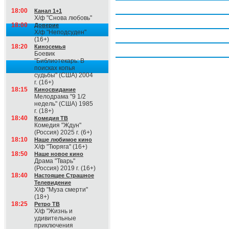
Четверг, 6 августа
18:00
Канал 1+1
Х/ф "Снова любовь"
Пятница, 7 августа
18:00
Доверие
Х/ф "Неподсуден"
Суббота, 8 августа
(16+)
18:20
Киносемья
Воскресение, 9 августа
Боевик
"Библиотекарь: В
поисках копья
судьбы" (США) 2004
г. (16+)
18:15
Киносвидание
Мелодрама "9 1/2
недель" (США) 1985
г. (18+)
18:40
Комедия ТВ
Комедия "Ждун"
(Россия) 2025 г. (6+)
18:10
Наше любимое кино
Х/ф "Тюряга" (16+)
18:50
Наше новое кино
Драма "Тварь"
(Россия) 2019 г. (16+)
18:40
Настоящее Страшное
Телевидение
Х/ф "Муза смерти"
(18+)
18:25
Ретро ТВ
Х/ф "Жизнь и
удивительные
приключения