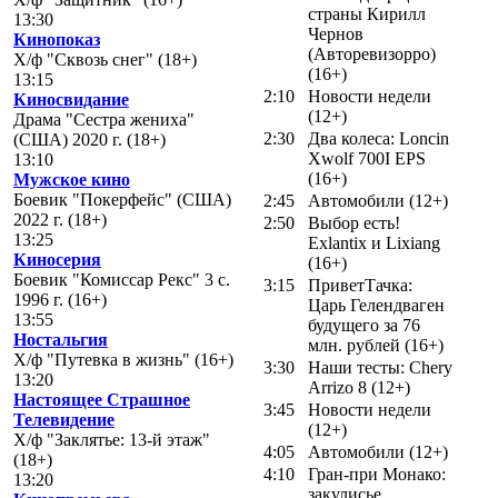
страны Кирилл
13:30
Чернов
Кинопоказ
(Авторевизорро)
Х/ф "Сквозь снег" (18+)
(16+)
13:15
2:10
Новости недели
Киносвидание
(12+)
Драма "Сестра жениха"
2:30
Два колеса: Loncin
(США) 2020 г. (18+)
Xwolf 700I EPS
13:10
(16+)
Мужское кино
Боевик "Покерфейс" (США)
2:45
Автомобили (12+)
2022 г. (18+)
2:50
Выбор есть!
13:25
Exlantix и Lixiang
Киносерия
(16+)
Боевик "Комиссар Рекс" 3 с.
3:15
ПриветТачка:
1996 г. (16+)
Царь Гелендваген
13:55
будущего за 76
Ностальгия
млн. рублей (16+)
Х/ф "Путевка в жизнь" (16+)
3:30
Наши тесты: Chery
13:20
Arrizo 8 (12+)
Настоящее Страшное
3:45
Новости недели
Телевидение
(12+)
Х/ф "Заклятье: 13-й этаж"
4:05
Автомобили (12+)
(18+)
4:10
Гран-при Монако:
13:20
закулисье