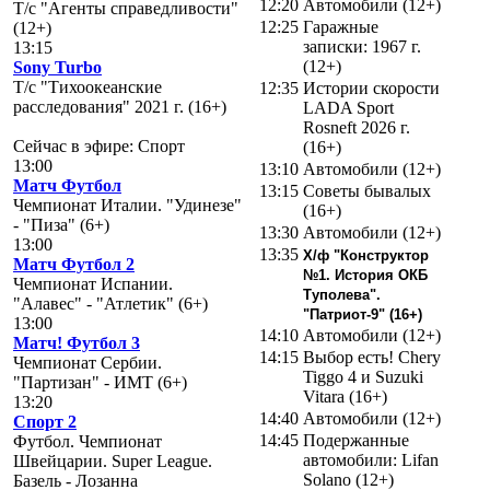
12:20
Автомобили (12+)
Т/с "Агенты справедливости"
12:25
Гаражные
(12+)
записки: 1967 г.
13:15
(12+)
Sony Turbo
Т/с "Тихоокеанские
12:35
Истории скорости
расследования" 2021 г. (16+)
LADA Sport
Rosneft 2026 г.
Сейчас в эфире: Спорт
(16+)
13:00
13:10
Автомобили (12+)
Матч Футбол
13:15
Советы бывалых
Чемпионат Италии. "Удинезе"
(16+)
- "Пиза" (6+)
13:30
Автомобили (12+)
13:00
13:35
Х/ф "Конструктор
Матч Футбол 2
№1. История ОКБ
Чемпионат Испании.
Туполева".
"Алавес" - "Атлетик" (6+)
"Патриот-9" (16+)
13:00
14:10
Автомобили (12+)
Матч! Футбол 3
14:15
Выбор есть! Chery
Чемпионат Сербии.
Tiggo 4 и Suzuki
"Партизан" - ИМТ (6+)
Vitara (16+)
13:20
14:40
Автомобили (12+)
Спорт 2
14:45
Подержанные
Футбол. Чемпионат
автомобили: Lifan
Швейцарии. Super League.
Solano (12+)
Базель - Лозанна