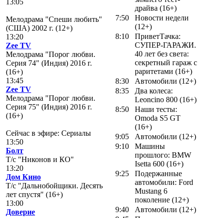
13:05
драйва (16+)
7:50
Новости недели
Мелодрама "Спеши любить"
(12+)
(США) 2002 г. (12+)
8:10
ПриветТачка:
13:20
СУПЕР-ГАРАЖИ.
Zee TV
40 лет без света:
Мелодрама "Порог любви.
секретный гараж с
Серия 74" (Индия) 2016 г.
раритетами (16+)
(16+)
13:45
8:30
Автомобили (12+)
Zee TV
8:35
Два колеса:
Мелодрама "Порог любви.
Leoncino 800 (16+)
Серия 75" (Индия) 2016 г.
8:50
Наши тесты:
(16+)
Omoda S5 GT
(16+)
Сейчас в эфире: Сериалы
9:05
Автомобили (12+)
13:50
9:10
Машины
Болт
прошлого: BMW
Т/с "Никонов и КО"
Isetta 600 (16+)
13:20
9:25
Подержанные
Дом Кино
автомобили: Ford
Т/с "Дальнобойщики. Десять
Mustang 6
лет спустя" (16+)
поколение (12+)
13:00
9:40
Автомобили (12+)
Доверие