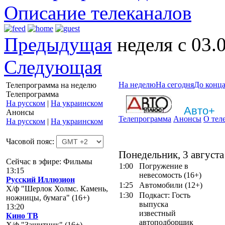
Описание телеканалов
Предыдущая
неделя с 03.
Следующая
На неделю
На сегодня
До конца
Телепрограмма на неделю
Телепрограмма
На русском
|
На украинском
Авто+
Анонсы
Телепрограмма
Анонсы
О тел
На русском
|
На украинском
Часовой пояс:
Понедельник, 3 августа
Сейчас в эфире: Фильмы
1:00
Погружение в
13:15
невесомость (16+)
Русский Иллюзион
1:25
Автомобили (12+)
Х/ф "Шерлок Холмс. Камень,
1:30
Подкаст: Гость
ножницы, бумага" (16+)
выпуска
13:20
известный
Кино ТВ
автоподборщик
Х/ф "Защитник" (16+)