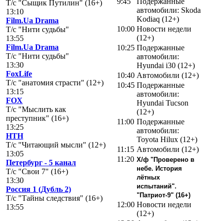
9:45
Подержанные
Т/с "Сыщик Путилин" (16+)
автомобили: Skoda
13:10
Kodiaq (12+)
Film.Ua Drama
10:00
Новости недели
Т/с "Нити судьбы"
(12+)
13:55
Film.Ua Drama
10:25
Подержанные
Т/с "Нити судьбы"
автомобили:
13:30
Hyundai i30 (12+)
FoxLife
10:40
Автомобили (12+)
Т/с "анатомия страсти" (12+)
10:45
Подержанные
13:15
автомобили:
FOX
Hyundai Tucson
Т/с "Мыслить как
(12+)
преступник" (16+)
11:00
Подержанные
13:25
автомобили:
НТН
Toyota Hilux (12+)
Т/с "Читающий мысли" (12+)
11:15
Автомобили (12+)
13:05
11:20
Х/ф "Проверено в
Петербург - 5 канал
небе. История
Т/с "Свои 7" (16+)
лётных
13:30
испытаний".
Россия 1 (Дубль 2)
"Патриот-9" (16+)
Т/с "Тайны следствия" (16+)
12:00
Новости недели
13:55
(12+)