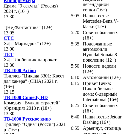
Кинопремьера
легендарной
Драма "9 секунд" (Россия)
гонки (16+)
2024 г. (16+)
5:05
Наши тесты:
13:30
Mercedes-Benz V-
klasse (12+)
"[Не]Фантастика" (12+)
5:20
Советы бывалых
13:05
(16+)
СТС
Х/ф "Мармадюк" (12+)
5:35
Подержанные
13:00
автомобили:
ТЕТ
Hyundai Sonata 8
Х/ф "Любовник напрокат"
поколение (12+)
13:30
5:50
Новости недели
ТВ-1000 Action
(12+)
Триллер "Цикада 3301: Квест
6:10
Автомобили (12+)
для хакера" (США) 2021 г.
6:15
ПриветТачка:
(16+)
Пикап больше
13:15
дома: 6-дверный
ТВ-1000 Comedy HD
International (16+)
Комедия "Вулкан страстей"
6:25
Советы бывалых
(Франция) 2013 г. (18+)
(16+)
13:30
6:40
Наши тесты: Jetour
ТВ-1000 Русское кино
Dashing (16+)
Триллер "Одна" (Россия) 2021
6:55
Арьеплуг, столица
р. (16+)
зимнего тест-