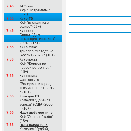
Четверг, 6 августа
7:45
24 Техно
Х/ф "Экстремалы"
Пятница, 7 августа
(16+)
7:55
Кино ТВ
Суббота, 8 августа
Х/ф "Блондинка в
эфире" (16+)
Воскресение, 9 августа
7:45
Кинохит
Боевик "Дом
летающих кинжалов"
2004 г. (16+)
7:55
Кино Микс
Триллер "Метод" 3 с.
(Россия) 2020 г. (18+)
7:30
Кинопоказ
Х/ф "Женюсь на
первой встречной"
(16+)
7:35
Киносемья
Фантастика
"Валериан и город
тысячи планет" 2017
г. (16+)
7:55
Комедия ТВ
Комедия "Добейся
успеха" (США) 2000
г. (16+)
7:00
Наше любимое кино
Х/ф "Солдат Джейн"
(18+)
7:55
Наше новое кино
Комедия "Гудбай,