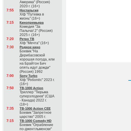
Америка" (Россия)
2020 г. (16+)
7:55
Ностальгия
Х/ф "Путевка в
жизнь" (16+)
7:15
Кинопремьера
Комедия "За
Палыча! 2" (Россия)
2025 г. (16+)
7:20
Ретро ТВ
Х/ф "Мечта" (16+)
7:30
Родное кино
Боевик "На
Дерибасовской
хорошая погода, или
на Брайтон Бич
опять идут дожди"
(Россия) 1992
7:00
Sony Turbo
Х/ф "Робопёс" 2023 г.
(16+)
7:50
ТВ-1000 Action
Триллер "Тюрьма
суперзлодеев" (США
- Канада) 2022 г.
(18+)
7:35
ТВ-1000 Action CEE
Боевик "Запретное
царство" 2005 г.
7:15
ТВ-1000 Comedy HD
Боевик "Ограбление
по-джентльменски"