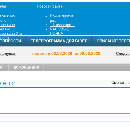
алы
Новости сайта
вое кино
Война против
ction
ро...
вое кино
+1 киевское...
елакс
ЧАСОВЫЕ
вое кино Хит
ПОЯСА...
uper+
НОВОСТИ
ТЕЛЕПРОГРАММА ДЛЯ ГАЗЕТ
ОПИСАНИЕ ТЕЛЕ
неделя с 03.08.2026 по 09.08.2026
дыдущая
Следу
Я
ДО КОНЦА ДНЯ
з HD-2
ТЕЛЕПРОГРА