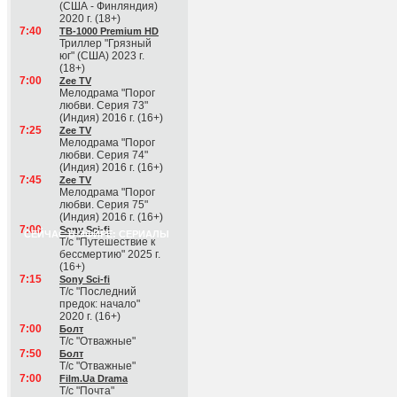
(США - Финляндия)
2020 г. (18+)
7:40
ТВ-1000 Premium HD
Триллер "Грязный
юг" (США) 2023 г.
(18+)
7:00
Zee TV
Мелодрама "Порог
любви. Серия 73"
(Индия) 2016 г. (16+)
7:25
Zee TV
Мелодрама "Порог
любви. Серия 74"
(Индия) 2016 г. (16+)
7:45
Zee TV
Мелодрама "Порог
любви. Серия 75"
(Индия) 2016 г. (16+)
7:00
Sony Sci-fi
СЕЙЧАС В ЭФИРЕ: СЕРИАЛЫ
Т/с "Путешествие к
бессмертию" 2025 г.
(16+)
7:15
Sony Sci-fi
Т/с "Последний
предок: начало"
2020 г. (16+)
7:00
Болт
Т/с "Отважные"
7:50
Болт
Т/с "Отважные"
7:00
Film.Ua Drama
Т/с "Почта"