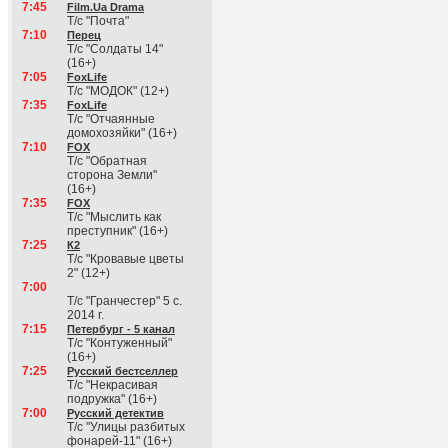
7:45
Film.Ua Drama
Т/с "Почта"
7:10
Перец
Т/с "Солдаты 14"
(16+)
7:05
FoxLife
Т/с "МОДОК" (12+)
7:35
FoxLife
Т/с "Отчаянные
домохозяйки" (16+)
7:10
FOX
Т/с "Обратная
сторона Земли"
(16+)
7:35
FOX
Т/с "Мыслить как
преступник" (16+)
7:25
К2
Т/с "Кровавые цветы
2" (12+)
7:00
Т/с "Гранчестер" 5 с.
2014 г.
7:15
Петербург - 5 канал
Т/с "Контуженный"
(16+)
7:25
Русский бестселлер
Т/с "Некрасивая
подружка" (16+)
7:00
Русский детектив
Т/с "Улицы разбитых
фонарей-11" (16+)