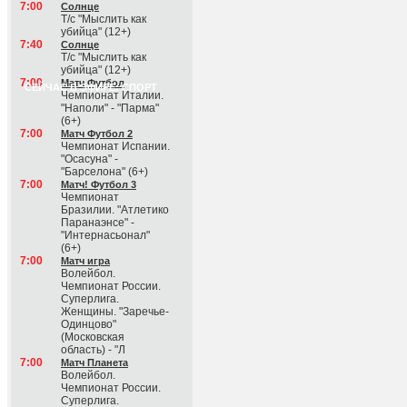
7:00
Солнце
Т/с "Мыслить как
убийца" (12+)
7:40
Солнце
Т/с "Мыслить как
убийца" (12+)
7:00
Матч Футбол
СЕЙЧАС В ЭФИРЕ: СПОРТ
Чемпионат Италии.
"Наполи" - "Парма"
(6+)
7:00
Матч Футбол 2
Чемпионат Испании.
"Осасуна" -
"Барселона" (6+)
7:00
Матч! Футбол 3
Чемпионат
Бразилии. "Атлетико
Паранаэнсе" -
"Интернасьонал"
(6+)
7:00
Матч игра
Волейбол.
Чемпионат России.
Суперлига.
Женщины. "Заречье-
Одинцово"
(Московская
область) - "Л
7:00
Матч Планета
Волейбол.
Чемпионат России.
Суперлига.