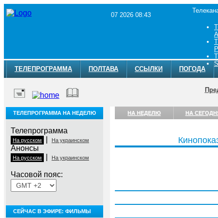
Телекан
07 2026 08:43
Т
A
Т
Р
Т
S
ТЕЛЕПРОГРАММА
ПОЛТАВА
ССЫЛКИ
ПОГОДА
Пре
ТЕЛЕПРОГРАММА НА НЕДЕЛЮ
НА НЕДЕЛЮ
НА СЕГОДН
Телепрограмма
|
Кинопока
На русском
На украинском
Анонсы
|
На русском
На украинском
Часовой пояс:
Понедельник, 3 августа
Вторник, 4 августа
Среда, 5 августа
СЕЙЧАС В ЭФИРЕ: ФИЛЬМЫ