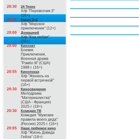
Четверг, 6 августа
20:30
24 Техно
Х/ф "Перевозчик 3"
Пятница, 7 августа
(18+)
20:00
Канал 2+2
Суббота, 8 августа
Х/ф "Морское
приключение" (12+)
Воскресение, 9 августа
20:00
Домашний
Х/ф "Код любви"
(16+)
20:00
Кинохит
Боевик
Приключения,
Военная драма
"Рэмбо III" (США)
1988 г. (16+)
20:55
Кинопоказ
Х/ф "Женюсь на
первой встречной"
(16+)
20:30
Киносвидание
Мелодрама
"Материалистка"
(США - Франция)
2025 г. (18+)
20:30
Комедия ТВ
Комедия "Мужские
правила моего деда"
(Россия) 2025 г. (16+)
20:05
Наше любимое кино
Х/ф "Жизнь Дэвида
Гейла" (18+)