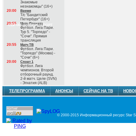
Знакомые
незнакомцы" (16+)
20:00
Время
Т/с "Бандитский
Петербург" (16+)
20:55
Матч Планета
СЕЙЧАС В ЭФИРЕ: СПОРТ
Футбол. Лига Пари.
Тур 5. "Торпедо" -
"Сочи". Прямая
трансляция
20:55
Матч ТВ
Футбол. Лига Пари.
"Торпедо" (Москва) -
"Сочи" (6+)
20:00
Спорт 1
Футбол. Лига
чемпионов. Второй
отборочный раунд.
2-й матч. Целе (SVN)
- Эгнатия (ALB)
ТЕЛЕПРОГРАММА
АНОНСЫ
СЕЙЧАС НА ТВ
НОВО
© 2000-2015 Информационный ресурс Star Si