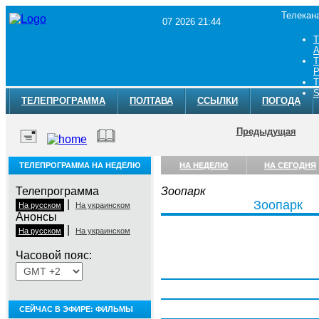
Телекан
07 2026 21:44
Т
A
Т
Р
Т
S
ТЕЛЕПРОГРАММА
ПОЛТАВА
ССЫЛКИ
ПОГОДА
Предыдущая
ТЕЛЕПРОГРАММА НА НЕДЕЛЮ
НА НЕДЕЛЮ
НА СЕГОДНЯ
Телепрограмма
Зоопарк
|
Зоопарк
На русском
На украинском
Анонсы
|
На русском
На украинском
Часовой пояс:
Понедельник, 3 августа
Вторник, 4 августа
Среда, 5 августа
СЕЙЧАС В ЭФИРЕ: ФИЛЬМЫ