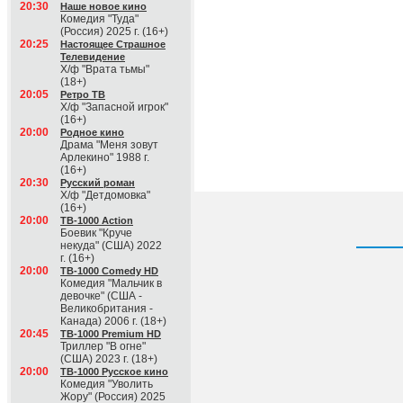
20:30
Наше новое кино
Комедия "Туда"
(Россия) 2025 г. (16+)
20:25
Настоящее Страшное
Телевидение
Х/ф "Врата тьмы"
(18+)
20:05
Ретро ТВ
Х/ф "Запасной игрок"
(16+)
20:00
Родное кино
Драма "Меня зовут
Арлекино" 1988 г.
(16+)
20:30
Русский роман
Х/ф "Детдомовка"
(16+)
20:00
ТВ-1000 Action
Боевик "Круче
некуда" (США) 2022
г. (16+)
20:00
ТВ-1000 Comedy HD
Комедия "Мальчик в
девочке" (США -
Великобритания -
Канада) 2006 г. (18+)
20:45
ТВ-1000 Premium HD
Триллер "В огне"
(США) 2023 г. (18+)
20:00
ТВ-1000 Русское кино
Комедия "Уволить
Жору" (Россия) 2025