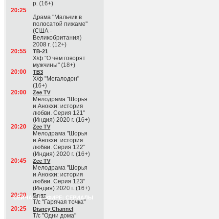
р. (16+)
20:25
Драма "Мальчик в
полосатой пижаме"
(США -
Великобритания)
2008 г. (12+)
20:55
ТВ-21
Х/ф "О чем говорят
мужчины" (18+)
20:00
ТВ3
Х/ф "Мегалодон"
(16+)
20:00
Zee TV
Мелодрама "Шорья
и Анокхи: история
любви. Серия 121"
(Индия) 2020 г. (16+)
20:20
Zee TV
Мелодрама "Шорья
и Анокхи: история
любви. Серия 122"
(Индия) 2020 г. (16+)
20:45
Zee TV
Мелодрама "Шорья
и Анокхи: история
любви. Серия 123"
(Индия) 2020 г. (16+)
20:20
Болт
СЕЙЧАС В ЭФИРЕ: СЕРИАЛЫ
Т/с "Гарячая точка"
20:25
Disney Channel
Т/с "Одни дома"