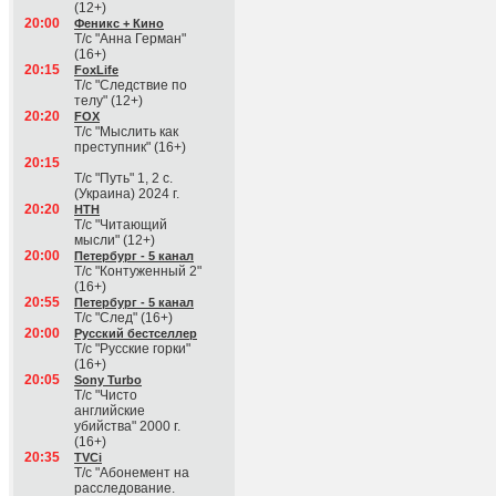
(12+)
20:00
Феникс + Кино
Т/с "Анна Герман"
(16+)
20:15
FoxLife
Т/с "Следствие по
телу" (12+)
20:20
FOX
Т/с "Мыслить как
преступник" (16+)
20:15
Т/с "Путь" 1, 2 с.
(Украина) 2024 г.
20:20
НТН
Т/с "Читающий
мысли" (12+)
20:00
Петербург - 5 канал
Т/с "Контуженный 2"
(16+)
20:55
Петербург - 5 канал
Т/с "След" (16+)
20:00
Русский бестселлер
Т/с "Русские горки"
(16+)
20:05
Sony Turbo
Т/с "Чисто
английские
убийства" 2000 г.
(16+)
20:35
TVCi
Т/с "Абонемент на
расследование.